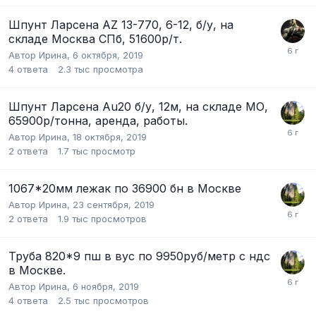
Шпунт Лaрсeна AZ 13-770, 6-12, б/у, на
складе Москва СПб, 51600р/т.
Автор
Ирина
,
6 октября, 2019
4
ответа
2.3 тыс
просмотра
Шпунт Ларсена Аu20 б/у, 12м, на складе МО,
65900р/тонна, аренда, работы.
Автор
Ирина
,
18 октября, 2019
2
ответа
1.7 тыс
просмотр
1067*20мм лежак по 36900 бн в Москве
Автор
Ирина
,
23 сентября, 2019
2
ответа
1.9 тыс
просмотров
Труба 820*9 пш в вус по 9950руб/метр с ндс
в Москве.
Автор
Ирина
,
6 ноября, 2019
4
ответа
2.5 тыс
просмотров