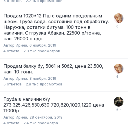
5
ответов
2.7 тыс
просмотров
Продам 1020*12 Пш с одним продольным
швом. Труба вода, состояние под обработку.
Наружка, остатки битума. 100 тонн в
наличии. Отгрузка Абакан. 22500 р/тонна,
нал, 26000 с ндс.
Автор
Ирина
,
6 ноября, 2019
4
ответа
2.3 тыс
просмотров
Продам балку бу, 50б1 и 50б2, цена 23.500,
нал, 10 тонн.
Автор
Ирина
,
8 ноября, 2019
5
ответов
2.8 тыс
просмотров
Труба в наличии б/у
273,325,426,530,630,720,820,1020,1220 цена
11000р
Автор
Ирина
,
28 сентября, 2019
4
ответа
2.4 тыс
просмотра