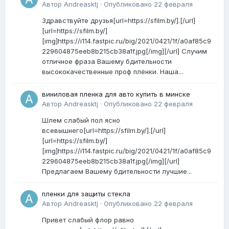
Автор
Andreasktj
·
Опубликовано
22 февраля
Здравствуйте друзья[url=https://sfilm.by/].[/url]
[url=https://sfilm.by/]
[img]https://i114.fastpic.ru/big/2021/0421/1f/a0af85c9
229604875eeb8b215cb38a1f.jpg[/img][/url] Случим
отличное фраза Вашему бдительности
высококачественные проф плёнки. Наша...
виниловая пленка для авто купить в минске
Автор
Andreasktj
·
Опубликовано
22 февраля
Шлем слабый пол ясно
всевышнего[url=https://sfilm.by/].[/url]
[url=https://sfilm.by/]
[img]https://i114.fastpic.ru/big/2021/0421/1f/a0af85c9
229604875eeb8b215cb38a1f.jpg[/img][/url]
Предлагаем Вашему бдительности лучшие...
пленки для защиты стекла
Автор
Andreasktj
·
Опубликовано
22 февраля
Привет слабый флор равно