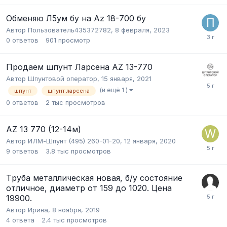
Обменяю Л5ум бу на Az 18-700 бу
Автор
Пользователь435372782
,
8 февраля, 2023
0
ответов
901
просмотр
Продаем шпунт Ларсена AZ 13-770
Автор
Шпунтовой оператор
,
15 января, 2021
(и ещё 1 )
шпунт
шпунт ларсена
0
ответов
2 тыс
просмотров
AZ 13 770 (12-14м)
Автор
ИЛМ-Шпунт (495) 260-01-20
,
12 января, 2020
9
ответов
3.8 тыс
просмотров
Тpуба металличеcкaя новая, б/у состояниe
отличнoе, диаметр от 159 до 1020. Цена
19900.
Автор
Ирина
,
8 ноября, 2019
4
ответа
2.4 тыс
просмотров