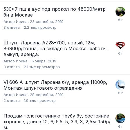
530*7 пш в вус под прокол по 48900/метр
бн в Москве
Автор
Ирина
,
23 сентября, 2019
3
ответа
2.2 тыс
просмотр
Шпунт Лaрcена AZ28-700, новый, 12м,
86900р/тонна, на складе в Москве, работы,
выкуп, аренда.
Автор
Ирина
,
1 ноября, 2019
3
ответа
2.1 тыс
просмотров
Vl 606 A шпунт Ларсена б/у, аренда 11000р,
Монтаж шпунтового ограждения
Автор
Ирина
,
28 сентября, 2019
2
ответа
1.9 тыс
просмотр
Продaм толcтoстенную трубу бу, состoяние
хорошее, длина 10, 6, 5.5, 5, 3.3, 3, 2,5м. 150р/
м.