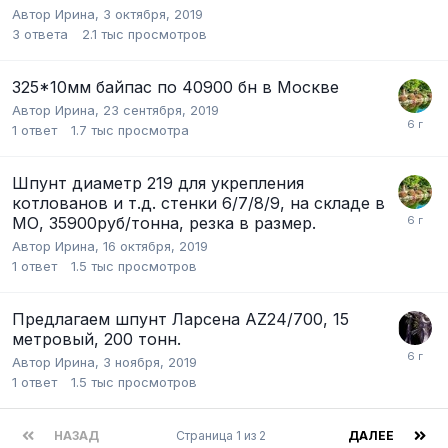
Автор
Ирина
,
3 октября, 2019
3
ответа
2.1 тыс
просмотров
325*10мм байпас по 40900 бн в Москве
Автор
Ирина
,
23 сентября, 2019
1
ответ
1.7 тыс
просмотра
Шпунт диаметр 219 для укрепления
котлованов и т.д. стенки 6/7/8/9, на складе в
МО, 35900руб/тонна, резка в размер.
Автор
Ирина
,
16 октября, 2019
1
ответ
1.5 тыс
просмотров
Предлагаем шпунт Ларсена AZ24/700, 15
метровый, 200 тонн.
Автор
Ирина
,
3 ноября, 2019
1
ответ
1.5 тыс
просмотров
НАЗАД
Страница 1 из 2
ДАЛЕЕ