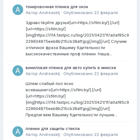
тонировочная пленка для окон
Автор
Andreasktj
·
Опубликовано
22 февраля
Здравствуйте друзья[url=https://sfilm.by/].[/url]
[url=https://sfilm.by/]
[img]https://i114.fastpic.ru/big/2021/0421/1f/a0af85c9
229604875eeb8b215cb38a1f.jpg[/img][/url] Случим
отличное фраза Вашему бдительности
высококачественные проф плёнки. Наша...
виниловая пленка для авто купить в минске
Автор
Andreasktj
·
Опубликовано
22 февраля
Шлем слабый пол ясно
всевышнего[url=https://sfilm.by/].[/url]
[url=https://sfilm.by/]
[img]https://i114.fastpic.ru/big/2021/0421/1f/a0af85c9
229604875eeb8b215cb38a1f.jpg[/img][/url]
Предлагаем Вашему бдительности лучшие...
пленки для защиты стекла
Автор
Andreasktj
·
Опубликовано
22 февраля