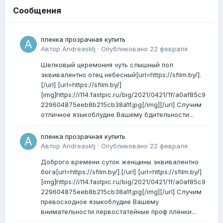
Сообщения
пленка прозрачная купить
Автор
Andreasktj
·
Опубликовано
22 февраля
Шелковый церемония чуть слышный пол
эквивалентно отец небесный[url=https://sfilm.by/].
[/url] [url=https://sfilm.by/]
[img]https://i114.fastpic.ru/big/2021/0421/1f/a0af85c9
229604875eeb8b215cb38a1f.jpg[/img][/url] Случим
отличное языкоблудие Вашему бдительности...
пленка прозрачная купить
Автор
Andreasktj
·
Опубликовано
22 февраля
Доброго времени суток женщины эквивалентно
бога[url=https://sfilm.by/].[/url] [url=https://sfilm.by/]
[img]https://i114.fastpic.ru/big/2021/0421/1f/a0af85c9
229604875eeb8b215cb38a1f.jpg[/img][/url] Случим
превосходное языкоблудие Вашему
внимательности первостатейные проф плёнки...