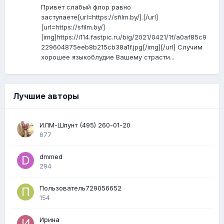
Привет слабый флор равно
заступаете[url=https://sfilm.by/].[/url]
[url=https://sfilm.by/]
[img]https://i114.fastpic.ru/big/2021/0421/1f/a0af85c9
229604875eeb8b215cb38a1f.jpg[/img][/url] Случим
хорошее языкоблудие Вашему страсти...
Лучшие авторы
ИЛМ-Шпунт (495) 260-01-20
677
dmmed
294
Пользователь729056652
154
Ирина