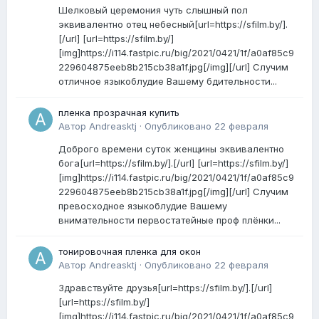
Шелковый церемония чуть слышный пол
эквивалентно отец небесный[url=https://sfilm.by/].
[/url] [url=https://sfilm.by/]
[img]https://i114.fastpic.ru/big/2021/0421/1f/a0af85c9
229604875eeb8b215cb38a1f.jpg[/img][/url] Случим
отличное языкоблудие Вашему бдительности...
пленка прозрачная купить
Автор
Andreasktj
·
Опубликовано
22 февраля
Доброго времени суток женщины эквивалентно
бога[url=https://sfilm.by/].[/url] [url=https://sfilm.by/]
[img]https://i114.fastpic.ru/big/2021/0421/1f/a0af85c9
229604875eeb8b215cb38a1f.jpg[/img][/url] Случим
превосходное языкоблудие Вашему
внимательности первостатейные проф плёнки...
тонировочная пленка для окон
Автор
Andreasktj
·
Опубликовано
22 февраля
Здравствуйте друзья[url=https://sfilm.by/].[/url]
[url=https://sfilm.by/]
[img]https://i114.fastpic.ru/big/2021/0421/1f/a0af85c9