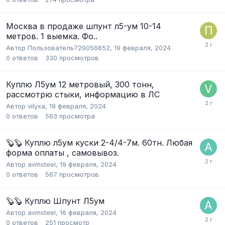
Москва в продаже шпунт л5-ум 10-14
метров. 1 выемка. Фо..
Автор
Пользователь729056652
,
19 февраля, 2024
0
ответов
330
просмотров
Куплю Л5ум 12 метровый, 300 тонн,
рассмотрю стыки, информацию в ЛС
Автор
vilyxa
,
19 февраля, 2024
0
ответов
563
просмотра
🦫🦫 Куплю л5ум куски 2-4/4-7м. 60тн. Любая
форма оплаты , самовывоз.
Автор
avmsteel
,
19 февраля, 2024
0
ответов
567
просмотров
🦫🦫 Куплю Шпунт Л5ум
Автор
avmsteel
,
16 февраля, 2024
0
ответов
251
просмотр