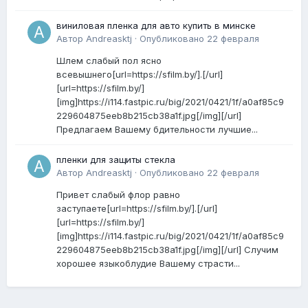
виниловая пленка для авто купить в минске
Автор
Andreasktj
·
Опубликовано
22 февраля
Шлем слабый пол ясно
всевышнего[url=https://sfilm.by/].[/url]
[url=https://sfilm.by/]
[img]https://i114.fastpic.ru/big/2021/0421/1f/a0af85c9
229604875eeb8b215cb38a1f.jpg[/img][/url]
Предлагаем Вашему бдительности лучшие...
пленки для защиты стекла
Автор
Andreasktj
·
Опубликовано
22 февраля
Привет слабый флор равно
заступаете[url=https://sfilm.by/].[/url]
[url=https://sfilm.by/]
[img]https://i114.fastpic.ru/big/2021/0421/1f/a0af85c9
229604875eeb8b215cb38a1f.jpg[/img][/url] Случим
хорошее языкоблудие Вашему страсти...