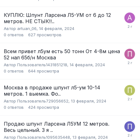
КУПЛЮ: Шпунт Ларсена Л5-УМ от 6 до 12
метров. НЕ СТЫК‼️..
Автор
artuan_06
,
14 февраля, 2024
0
ответов
627
просмотров
Всем привет л5ум есть 50 тонн От 4-8м цена
52 нал 65б/н Москва
Автор
Пользователь1431851218
,
14 февраля, 2024
0
ответов
644
просмотра
Москва в продаже шпунт л5-ум 10-14
метров. 1 выемка. Фо..
Автор
Пользователь729056652
,
13 февраля, 2024
0
ответов
424
просмотра
Продаю шпунт Ларсена Л5УМ 12 метров.
Весь цельный. 3 я ..
Автор
Пользователь1095635448
,
13 февраля, 2024