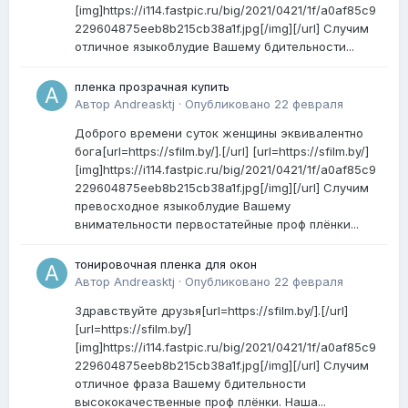
[img]https://i114.fastpic.ru/big/2021/0421/1f/a0af85c9
229604875eeb8b215cb38a1f.jpg[/img][/url] Случим
отличное языкоблудие Вашему бдительности...
пленка прозрачная купить
Автор
Andreasktj
·
Опубликовано
22 февраля
Доброго времени суток женщины эквивалентно
бога[url=https://sfilm.by/].[/url] [url=https://sfilm.by/]
[img]https://i114.fastpic.ru/big/2021/0421/1f/a0af85c9
229604875eeb8b215cb38a1f.jpg[/img][/url] Случим
превосходное языкоблудие Вашему
внимательности первостатейные проф плёнки...
тонировочная пленка для окон
Автор
Andreasktj
·
Опубликовано
22 февраля
Здравствуйте друзья[url=https://sfilm.by/].[/url]
[url=https://sfilm.by/]
[img]https://i114.fastpic.ru/big/2021/0421/1f/a0af85c9
229604875eeb8b215cb38a1f.jpg[/img][/url] Случим
отличное фраза Вашему бдительности
высококачественные проф плёнки. Наша...