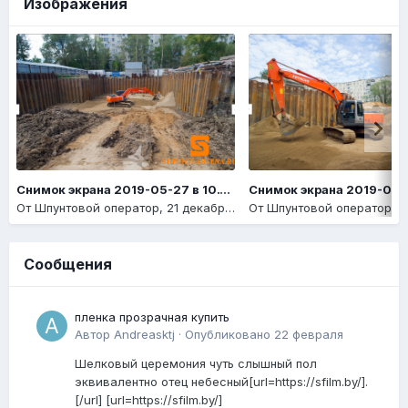
Изображения
Снимок экрана 2019-05-27 в 10.14.14
От
Шпунтовой оператор
,
21 декабря, 2020
От
Шпунтовой оператор
,
21
Сообщения
пленка прозрачная купить
Автор
Andreasktj
·
Опубликовано
22 февраля
Шелковый церемония чуть слышный пол
эквивалентно отец небесный[url=https://sfilm.by/].
[/url] [url=https://sfilm.by/]