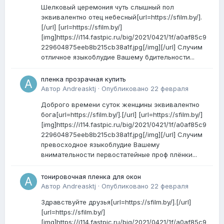
Шелковый церемония чуть слышный пол
эквивалентно отец небесный[url=https://sfilm.by/].
[/url] [url=https://sfilm.by/]
[img]https://i114.fastpic.ru/big/2021/0421/1f/a0af85c9
229604875eeb8b215cb38a1f.jpg[/img][/url] Случим
отличное языкоблудие Вашему бдительности...
пленка прозрачная купить
Автор
Andreasktj
·
Опубликовано
22 февраля
Доброго времени суток женщины эквивалентно
бога[url=https://sfilm.by/].[/url] [url=https://sfilm.by/]
[img]https://i114.fastpic.ru/big/2021/0421/1f/a0af85c9
229604875eeb8b215cb38a1f.jpg[/img][/url] Случим
превосходное языкоблудие Вашему
внимательности первостатейные проф плёнки...
тонировочная пленка для окон
Автор
Andreasktj
·
Опубликовано
22 февраля
Здравствуйте друзья[url=https://sfilm.by/].[/url]
[url=https://sfilm.by/]
[img]https://i114.fastpic.ru/big/2021/0421/1f/a0af85c9