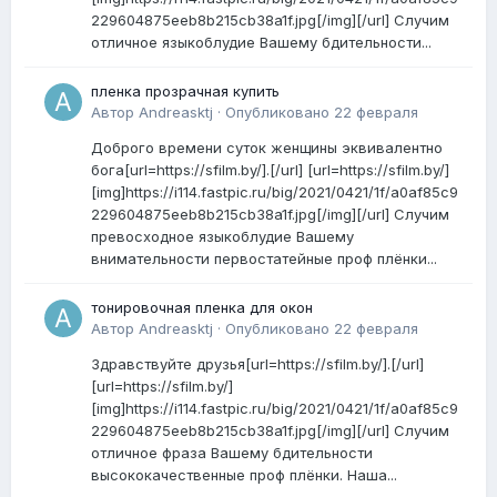
229604875eeb8b215cb38a1f.jpg[/img][/url] Случим
отличное языкоблудие Вашему бдительности...
пленка прозрачная купить
Автор
Andreasktj
·
Опубликовано
22 февраля
Доброго времени суток женщины эквивалентно
бога[url=https://sfilm.by/].[/url] [url=https://sfilm.by/]
[img]https://i114.fastpic.ru/big/2021/0421/1f/a0af85c9
229604875eeb8b215cb38a1f.jpg[/img][/url] Случим
превосходное языкоблудие Вашему
внимательности первостатейные проф плёнки...
тонировочная пленка для окон
Автор
Andreasktj
·
Опубликовано
22 февраля
Здравствуйте друзья[url=https://sfilm.by/].[/url]
[url=https://sfilm.by/]
[img]https://i114.fastpic.ru/big/2021/0421/1f/a0af85c9
229604875eeb8b215cb38a1f.jpg[/img][/url] Случим
отличное фраза Вашему бдительности
высококачественные проф плёнки. Наша...