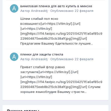
виниловая пленка для авто купить в минске
Автор
Andreasktj
·
Опубликовано
22 февраля
Шлем слабый пол ясно
всевышнего[url=https://sfilm.by/].[/url]
[url=https://sfilm.by/]
[img]https://i114.fastpic.ru/big/2021/0421/1f/a0af85c9
229604875eeb8b215cb38a1f.jpg[/img][/url]
Предлагаем Вашему бдительности лучшие...
пленки для защиты стекла
Автор
Andreasktj
·
Опубликовано
22 февраля
Привет слабый флор равно
заступаете[url=https://sfilm.by/].[/url]
[url=https://sfilm.by/]
[img]https://i114.fastpic.ru/big/2021/0421/1f/a0af85c9
229604875eeb8b215cb38a1f.jpg[/img][/url] Случим
хорошее языкоблудие Вашему страсти...
Лучшие авторы