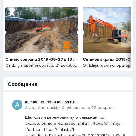
Снимок экрана 2019-05-27 в 10.14.14
От
Шпунтовой оператор
,
21 декабря, 2020
От
Шпунтовой оператор
,
21
Сообщения
пленка прозрачная купить
Автор
Andreasktj
·
Опубликовано
22 февраля
Шелковый церемония чуть слышный пол
эквивалентно отец небесный[url=https://sfilm.by/].
[/url] [url=https://sfilm.by/]
[img]https://i114.fastpic.ru/big/2021/0421/1f/a0af85c9