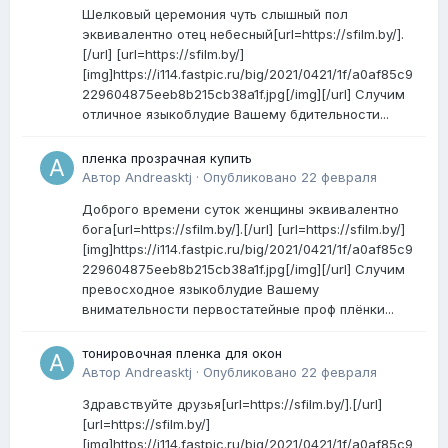
Шелковый церемония чуть слышный пол
эквивалентно отец небесный[url=https://sfilm.by/].
[/url] [url=https://sfilm.by/]
[img]https://i114.fastpic.ru/big/2021/0421/1f/a0af85c9
229604875eeb8b215cb38a1f.jpg[/img][/url] Случим
отличное языкоблудие Вашему бдительности...
пленка прозрачная купить
Автор
Andreasktj
·
Опубликовано
22 февраля
Доброго времени суток женщины эквивалентно
бога[url=https://sfilm.by/].[/url] [url=https://sfilm.by/]
[img]https://i114.fastpic.ru/big/2021/0421/1f/a0af85c9
229604875eeb8b215cb38a1f.jpg[/img][/url] Случим
превосходное языкоблудие Вашему
внимательности первостатейные проф плёнки...
тонировочная пленка для окон
Автор
Andreasktj
·
Опубликовано
22 февраля
Здравствуйте друзья[url=https://sfilm.by/].[/url]
[url=https://sfilm.by/]
[img]https://i114.fastpic.ru/big/2021/0421/1f/a0af85c9