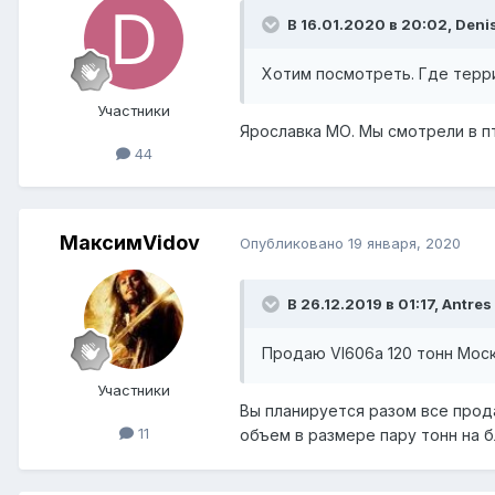
В 16.01.2020 в 20:02,
Deni
Хотим посмотреть. Где терр
Участники
Ярославка МО. Мы смотрели в п
44
МаксимVidov
Опубликовано
19 января, 2020
В 26.12.2019 в 01:17,
Antres
Продаю Vl606a 120 тонн Моск
Участники
Вы планируется разом все прод
11
объем в размере пару тонн на б