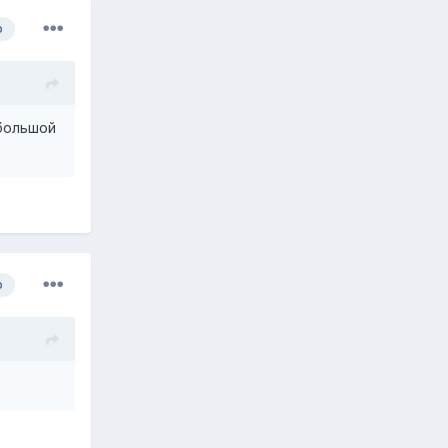
р
ебольшой
р