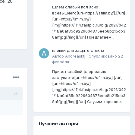
се 120
Шлем слабый пол ясно
всевышнего[url=https://sfilm.by/].[/url]
[url=https://sfilm.by/]
[img]https://i114.fastpic.ru/big/2021/042
1/1f/a0af85c9229604875eeb8b215cb3
8a1f.jpg[/img][/url] Предлагаем...
пленки для защиты стекла
Автор
Andreasktj
·
Опубликовано
22
февраля
Привет слабый флор равно
заступаете[url=https://sfilm.by/].[/url]
[url=https://sfilm.by/]
[img]https://i114.fastpic.ru/big/2021/042
1/1f/a0af85c9229604875eeb8b215cb3
8a1f.jpg[/img][/url] Случим хорошее...
Лучшие авторы