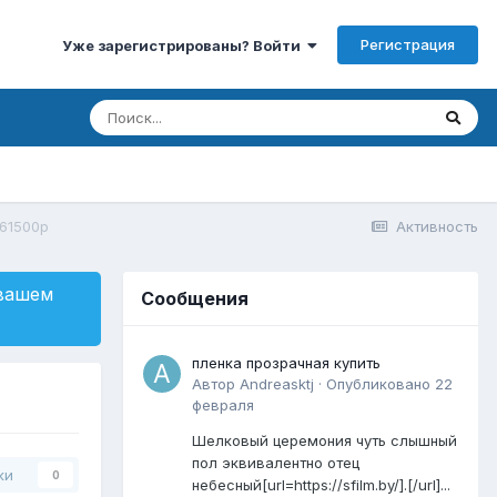
Регистрация
Уже зарегистрированы? Войти
 61500р
Активность
 вашем
Сообщения
пленка прозрачная купить
Автор
Andreasktj
·
Опубликовано
22
февраля
Шелковый церемония чуть слышный
пол эквивалентно отец
ки
0
небесный[url=https://sfilm.by/].[/url]...