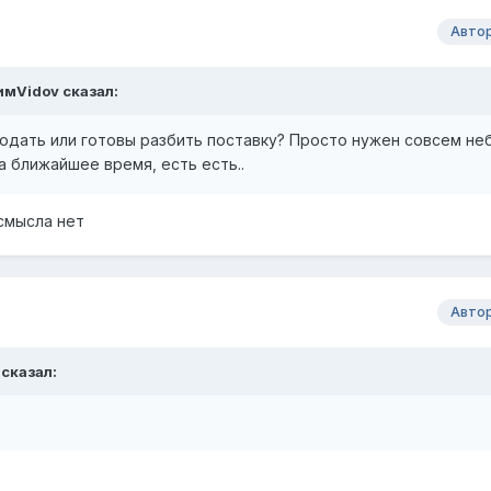
Авто
имVidov
сказал:
родать или готовы разбить поставку? Просто нужен совсем н
а ближайшее время, есть есть..
смысла нет
Авто
сказал: