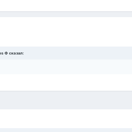
es Ф
сказал: