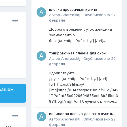
пленка прозрачная купить
Автор
Andreasktj
·
Опубликовано
22
февраля
Доброго времени суток женщины
эквивалентно
бога[url=https://sfilm.by/].[/url]...
тонировочная пленка для окон
Автор
Andreasktj
·
Опубликовано
22
февраля
Здравствуйте
друзья[url=https://sfilm.by/].[/url]
[url=https://sfilm.by/]
 вашем
[img]https://i114.fastpic.ru/big/2021/042
1/1f/a0af85c9229604875eeb8b215cb3
8a1f.jpg[/img][/url] Случим отличное...
виниловая пленка для авто купить в
минске
Автор
Andreasktj
·
Опубликовано
22
февраля