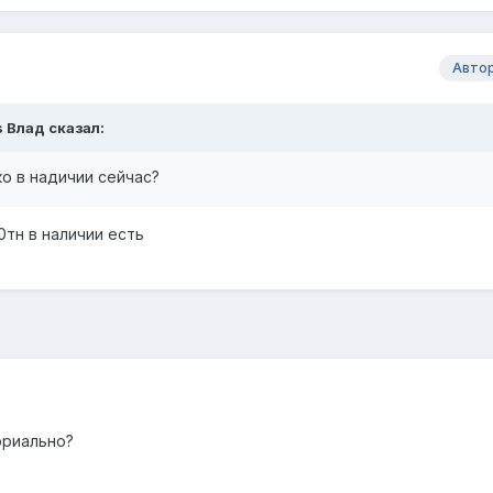
Авто
s Влад
сказал:
о в надичии сейчас?
0тн в наличии есть
ориально?