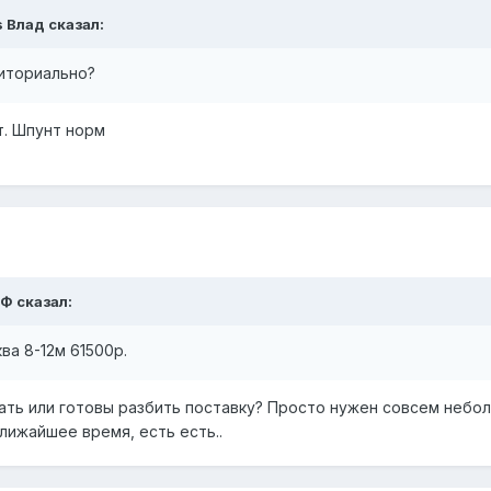
s Влад
сказал:
иториально?
т. Шпунт норм
 Ф
сказал:
ва 8-12м 61500р.
ать или готовы разбить поставку? Просто нужен совсем небо
лижайшее время, есть есть..