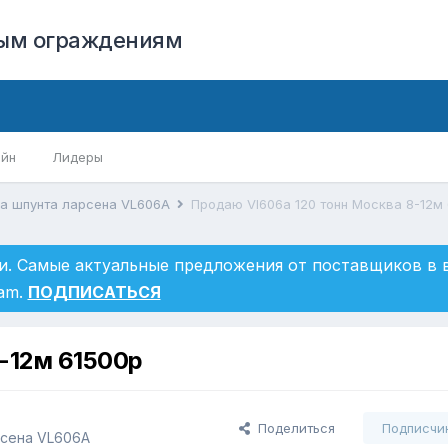
вым ограждениям
айн
Лидеры
ка шпунта ларсена VL606A
Продаю Vl606a 120 тонн Москва 8-12м
и. Самые актуальные предложения от поставщиков в
ram.
ПОДПИСАТЬСЯ
-12м 61500р
Поделиться
Подписчи
рсена VL606A