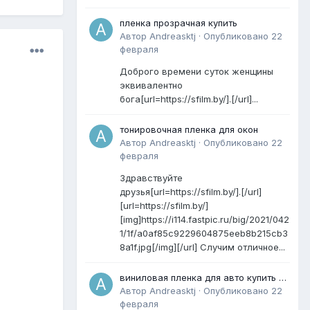
пленка прозрачная купить
Автор
Andreasktj
·
Опубликовано
22
февраля
Доброго времени суток женщины
эквивалентно
бога[url=https://sfilm.by/].[/url]...
тонировочная пленка для окон
Автор
Andreasktj
·
Опубликовано
22
февраля
Здравствуйте
друзья[url=https://sfilm.by/].[/url]
[url=https://sfilm.by/]
[img]https://i114.fastpic.ru/big/2021/042
1/1f/a0af85c9229604875eeb8b215cb3
8a1f.jpg[/img][/url] Случим отличное...
виниловая пленка для авто купить в
минске
Автор
Andreasktj
·
Опубликовано
22
февраля