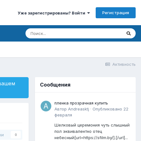
Регистрация
Уже зарегистрированы? Войти
Активность
 вашем
Сообщения
пленка прозрачная купить
Автор
Andreasktj
·
Опубликовано
22
февраля
Шелковый церемония чуть слышный
пол эквивалентно отец
ки
0
небесный[url=https://sfilm.by/].[/url]...