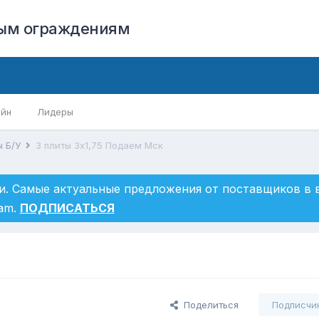
вым ограждениям
айн
Лидеры
ы Б/У
3 плиты 3х1,75 Подаем Мск
и. Самые актуальные предложения от поставщиков в
ram.
ПОДПИСАТЬСЯ
Поделиться
Подписчи