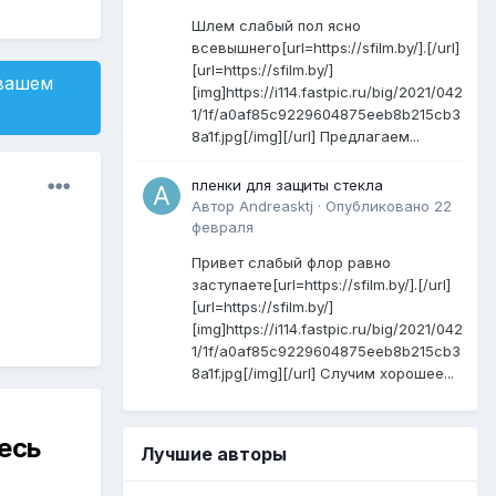
Шлем слабый пол ясно
всевышнего[url=https://sfilm.by/].[/url]
[url=https://sfilm.by/]
 вашем
[img]https://i114.fastpic.ru/big/2021/042
1/1f/a0af85c9229604875eeb8b215cb3
8a1f.jpg[/img][/url] Предлагаем...
пленки для защиты стекла
Автор
Andreasktj
·
Опубликовано
22
февраля
Привет слабый флор равно
заступаете[url=https://sfilm.by/].[/url]
[url=https://sfilm.by/]
[img]https://i114.fastpic.ru/big/2021/042
1/1f/a0af85c9229604875eeb8b215cb3
8a1f.jpg[/img][/url] Случим хорошее...
есь
Лучшие авторы