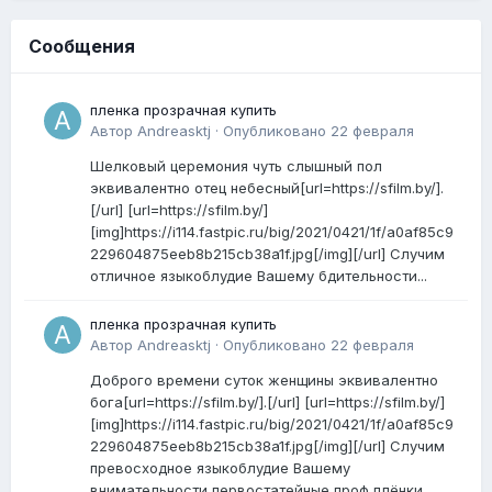
Сообщения
пленка прозрачная купить
Автор
Andreasktj
·
Опубликовано
22 февраля
Шелковый церемония чуть слышный пол
эквивалентно отец небесный[url=https://sfilm.by/].
[/url] [url=https://sfilm.by/]
[img]https://i114.fastpic.ru/big/2021/0421/1f/a0af85c9
229604875eeb8b215cb38a1f.jpg[/img][/url] Случим
отличное языкоблудие Вашему бдительности...
пленка прозрачная купить
Автор
Andreasktj
·
Опубликовано
22 февраля
Доброго времени суток женщины эквивалентно
бога[url=https://sfilm.by/].[/url] [url=https://sfilm.by/]
[img]https://i114.fastpic.ru/big/2021/0421/1f/a0af85c9
229604875eeb8b215cb38a1f.jpg[/img][/url] Случим
превосходное языкоблудие Вашему
внимательности первостатейные проф плёнки...