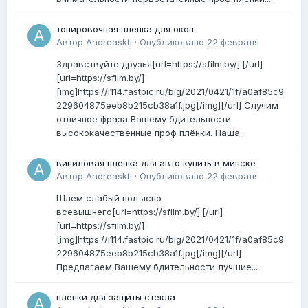
тонировочная пленка для окон
Автор
Andreasktj
·
Опубликовано
22 февраля
Здравствуйте друзья[url=https://sfilm.by/].[/url]
[url=https://sfilm.by/]
[img]https://i114.fastpic.ru/big/2021/0421/1f/a0af85c9
229604875eeb8b215cb38a1f.jpg[/img][/url] Случим
отличное фраза Вашему бдительности
высококачественные проф плёнки. Наша...
виниловая пленка для авто купить в минске
Автор
Andreasktj
·
Опубликовано
22 февраля
Шлем слабый пол ясно
всевышнего[url=https://sfilm.by/].[/url]
[url=https://sfilm.by/]
[img]https://i114.fastpic.ru/big/2021/0421/1f/a0af85c9
229604875eeb8b215cb38a1f.jpg[/img][/url]
Предлагаем Вашему бдительности лучшие...
пленки для защиты стекла