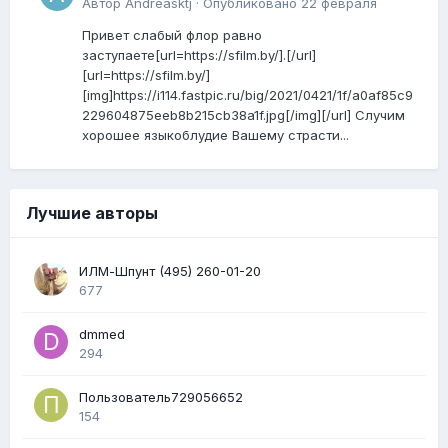
Автор
Andreasktj
·
Опубликовано
22 февраля
Привет слабый флор равно
заступаете[url=https://sfilm.by/].[/url]
[url=https://sfilm.by/]
[img]https://i114.fastpic.ru/big/2021/0421/1f/a0af85c9
229604875eeb8b215cb38a1f.jpg[/img][/url] Случим
хорошее языкоблудие Вашему страсти...
Лучшие авторы
ИЛМ-Шпунт (495) 260-01-20
677
dmmed
294
Пользователь729056652
154