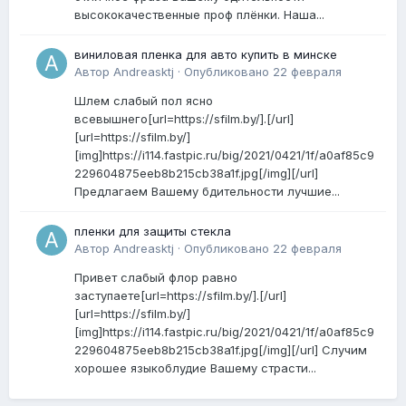
высококачественные проф плёнки. Наша...
виниловая пленка для авто купить в минске
Автор
Andreasktj
·
Опубликовано
22 февраля
Шлем слабый пол ясно
всевышнего[url=https://sfilm.by/].[/url]
[url=https://sfilm.by/]
[img]https://i114.fastpic.ru/big/2021/0421/1f/a0af85c9
229604875eeb8b215cb38a1f.jpg[/img][/url]
Предлагаем Вашему бдительности лучшие...
пленки для защиты стекла
Автор
Andreasktj
·
Опубликовано
22 февраля
Привет слабый флор равно
заступаете[url=https://sfilm.by/].[/url]
[url=https://sfilm.by/]
[img]https://i114.fastpic.ru/big/2021/0421/1f/a0af85c9
229604875eeb8b215cb38a1f.jpg[/img][/url] Случим
хорошее языкоблудие Вашему страсти...