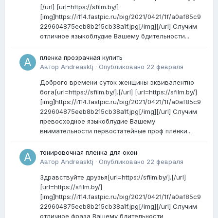
[/url] [url=https://sfilm.by/]
[img]https://i114.fastpic.ru/big/2021/0421/1f/a0af85c9
229604875eeb8b215cb38a1f.jpg[/img][/url] Случим
отличное языкоблудие Вашему бдительности...
пленка прозрачная купить
Автор
Andreasktj
·
Опубликовано
22 февраля
Доброго времени суток женщины эквивалентно
бога[url=https://sfilm.by/].[/url] [url=https://sfilm.by/]
[img]https://i114.fastpic.ru/big/2021/0421/1f/a0af85c9
229604875eeb8b215cb38a1f.jpg[/img][/url] Случим
превосходное языкоблудие Вашему
внимательности первостатейные проф плёнки...
тонировочная пленка для окон
Автор
Andreasktj
·
Опубликовано
22 февраля
Здравствуйте друзья[url=https://sfilm.by/].[/url]
[url=https://sfilm.by/]
[img]https://i114.fastpic.ru/big/2021/0421/1f/a0af85c9
229604875eeb8b215cb38a1f.jpg[/img][/url] Случим
отличное фраза Вашему бдительности