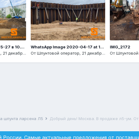
Снимок экрана 2019-05-27 в 10.13.19
WhatsApp Image 2020-04-17 at 13.33.55
IMG_2172
р
,
21 декабря, 2020
От
Шпунтовой оператор
,
21 декабря, 2020
От
Шпунтовой
ка шпунта ларсена Л5
Добрый день! Москва. В продаже л5-ум. От 1
 России. Самые актуальные предложения от поставщи