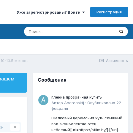
Регистрация
Уже зарегистрированы? Войти
0-13.5 метро..
Активность
 вашем
Сообщения
пленка прозрачная купить
Автор
Andreasktj
·
Опубликовано
22
февраля
Шелковый церемония чуть слышный
пол эквивалентно отец
ки
0
небесный[url=https://sfilm.by/].[/url]...