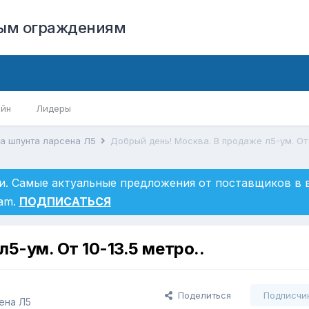
вым ограждениям
айн
Лидеры
ка шпунта ларсена Л5
Добрый день! Москва. В продаже л5-ум. От 1
и. Самые актуальные предложения от поставщиков в
ram.
ПОДПИСАТЬСЯ
5-ум. От 10-13.5 метро..
Поделиться
Подписчи
ена Л5