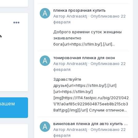
пленка прозрачная купить
Автор
Andreasktj
·
Опубликовано
22
февраля
Доброго времени суток женщины
🔥
эквивалентно
бога[url=https://sfilm.by/].[/url]...
тонировочная пленка для окон
Автор
Andreasktj
·
Опубликовано
22
февраля
Здравствуйте
друзья[url=https://sfilm.by/].[/url]
[url=https://sfilm.by/]
[img]https://i114.fastpic.ru/big/2021/042
 вашем
1/1f/a0af85c9229604875eeb8b215cb3
8a1f.jpg[/img][/url] Случим отличное...
виниловая пленка для авто купить в
минске
Автор
Andreasktj
·
Опубликовано
22
февраля