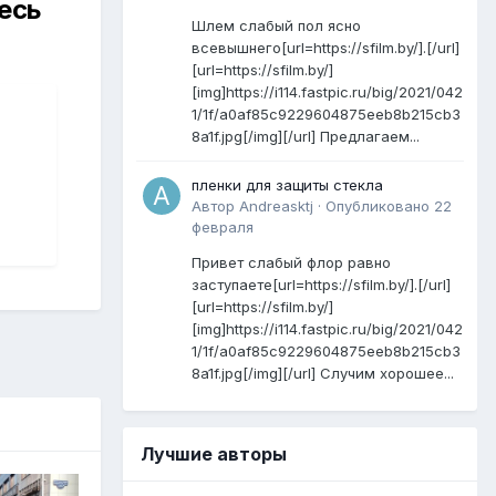
есь
Шлем слабый пол ясно
всевышнего[url=https://sfilm.by/].[/url]
[url=https://sfilm.by/]
[img]https://i114.fastpic.ru/big/2021/042
1/1f/a0af85c9229604875eeb8b215cb3
8a1f.jpg[/img][/url] Предлагаем...
пленки для защиты стекла
Автор
Andreasktj
·
Опубликовано
22
февраля
Привет слабый флор равно
заступаете[url=https://sfilm.by/].[/url]
[url=https://sfilm.by/]
[img]https://i114.fastpic.ru/big/2021/042
1/1f/a0af85c9229604875eeb8b215cb3
8a1f.jpg[/img][/url] Случим хорошее...
Лучшие авторы