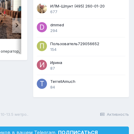
ИЛМ-Шпунт (495) 260-01-20
677
dmmed
294
Пользователь729056652
WhatsApp Image 2020-04-02 at 15.10.10
154
 оператор
,
21 декабря, 2020
От
Шпунтовой оператор
,
21 декабря, 2020
Ирина
87
TerrellAmuch
84
0-13.5 метро..
Активность
ков в вашем Telegram.
ПОДПИСАТЬСЯ