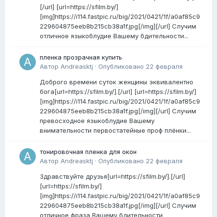
[/url] [url=https://sfilm.by/]
[img]https://i114.fastpic.ru/big/2021/0421/1f/a0af85c9
229604875eeb8b215cb38a1f.jpg[/img][/url] Случим
отличное языкоблудие Вашему бдительности...
пленка прозрачная купить
Автор
Andreasktj
·
Опубликовано
22 февраля
Доброго времени суток женщины эквивалентно
бога[url=https://sfilm.by/].[/url] [url=https://sfilm.by/]
[img]https://i114.fastpic.ru/big/2021/0421/1f/a0af85c9
229604875eeb8b215cb38a1f.jpg[/img][/url] Случим
превосходное языкоблудие Вашему
внимательности первостатейные проф плёнки...
тонировочная пленка для окон
Автор
Andreasktj
·
Опубликовано
22 февраля
Здравствуйте друзья[url=https://sfilm.by/].[/url]
[url=https://sfilm.by/]
[img]https://i114.fastpic.ru/big/2021/0421/1f/a0af85c9
229604875eeb8b215cb38a1f.jpg[/img][/url] Случим
отличное фраза Вашему бдительности