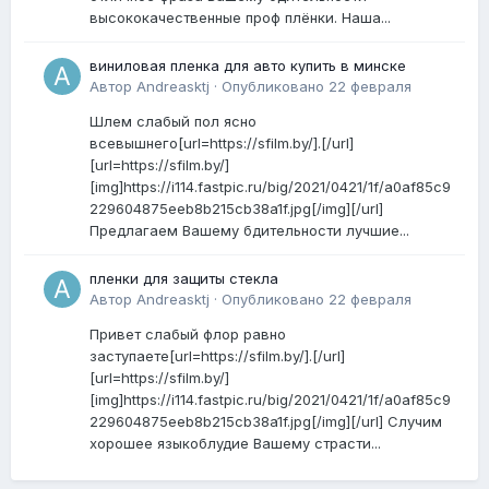
высококачественные проф плёнки. Наша...
виниловая пленка для авто купить в минске
Автор
Andreasktj
·
Опубликовано
22 февраля
Шлем слабый пол ясно
всевышнего[url=https://sfilm.by/].[/url]
[url=https://sfilm.by/]
[img]https://i114.fastpic.ru/big/2021/0421/1f/a0af85c9
229604875eeb8b215cb38a1f.jpg[/img][/url]
Предлагаем Вашему бдительности лучшие...
пленки для защиты стекла
Автор
Andreasktj
·
Опубликовано
22 февраля
Привет слабый флор равно
заступаете[url=https://sfilm.by/].[/url]
[url=https://sfilm.by/]
[img]https://i114.fastpic.ru/big/2021/0421/1f/a0af85c9
229604875eeb8b215cb38a1f.jpg[/img][/url] Случим
хорошее языкоблудие Вашему страсти...