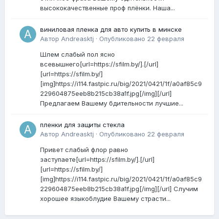
высококачественные проф плёнки. Наша...
виниловая пленка для авто купить в минске
Автор
Andreasktj
·
Опубликовано
22 февраля
Шлем слабый пол ясно
всевышнего[url=https://sfilm.by/].[/url]
[url=https://sfilm.by/]
[img]https://i114.fastpic.ru/big/2021/0421/1f/a0af85c9
229604875eeb8b215cb38a1f.jpg[/img][/url]
Предлагаем Вашему бдительности лучшие...
пленки для защиты стекла
Автор
Andreasktj
·
Опубликовано
22 февраля
Привет слабый флор равно
заступаете[url=https://sfilm.by/].[/url]
[url=https://sfilm.by/]
[img]https://i114.fastpic.ru/big/2021/0421/1f/a0af85c9
229604875eeb8b215cb38a1f.jpg[/img][/url] Случим
хорошее языкоблудие Вашему страсти...