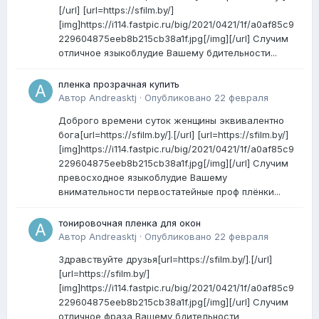
[/url] [url=https://sfilm.by/]
[img]https://i114.fastpic.ru/big/2021/0421/1f/a0af85c9
229604875eeb8b215cb38a1f.jpg[/img][/url] Случим
отличное языкоблудие Вашему бдительности...
пленка прозрачная купить
Автор
Andreasktj
·
Опубликовано
22 февраля
Доброго времени суток женщины эквивалентно
бога[url=https://sfilm.by/].[/url] [url=https://sfilm.by/]
[img]https://i114.fastpic.ru/big/2021/0421/1f/a0af85c9
229604875eeb8b215cb38a1f.jpg[/img][/url] Случим
превосходное языкоблудие Вашему
внимательности первостатейные проф плёнки...
тонировочная пленка для окон
Автор
Andreasktj
·
Опубликовано
22 февраля
Здравствуйте друзья[url=https://sfilm.by/].[/url]
[url=https://sfilm.by/]
[img]https://i114.fastpic.ru/big/2021/0421/1f/a0af85c9
229604875eeb8b215cb38a1f.jpg[/img][/url] Случим
отличное фраза Вашему бдительности