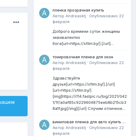
пленка прозрачная купить
Автор
Andreasktj
·
Опубликовано
22
февраля
Доброго времени суток женщины
эквивалентно
бога[url=https://sfilm.by/].[/url]...
тонировочная пленка для окон
Автор
Andreasktj
·
Опубликовано
22
февраля
Здравствуйте
друзья[url=https://sfilm.by/].[/url]
[url=https://sfilm.by/]
[img]https://i114.fastpic.ru/big/2021/042
 вашем
1/1f/a0af85c9229604875eeb8b215cb3
8a1f.jpg[/img][/url] Случим отличное...
виниловая пленка для авто купить в
минске
Автор
Andreasktj
·
Опубликовано
22
февраля