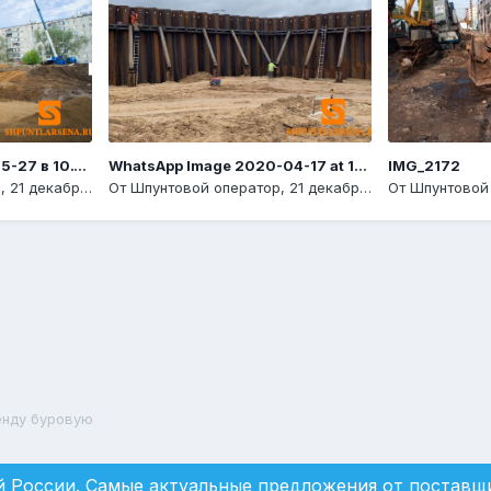
Снимок экрана 2019-05-27 в 10.13.19
WhatsApp Image 2020-04-17 at 13.33.55
IMG_2172
р
,
21 декабря, 2020
От
Шпунтовой оператор
,
21 декабря, 2020
От
Шпунтовой
енду буровую
 России. Самые актуальные предложения от поставщи