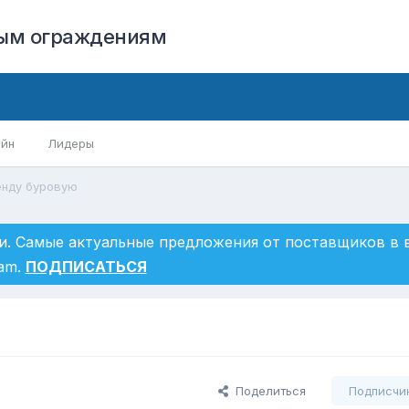
вым ограждениям
айн
Лидеры
енду буровую
и. Самые актуальные предложения от поставщиков в
ram.
ПОДПИСАТЬСЯ
Поделиться
Подписчи