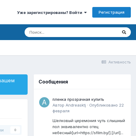
Регистрация
Уже зарегистрированы? Войти
Активность
 вашем
Сообщения
пленка прозрачная купить
Автор
Andreasktj
·
Опубликовано
22
февраля
Шелковый церемония чуть слышный
пол эквивалентно отец
ки
0
небесный[url=https://sfilm.by/].[/url]...